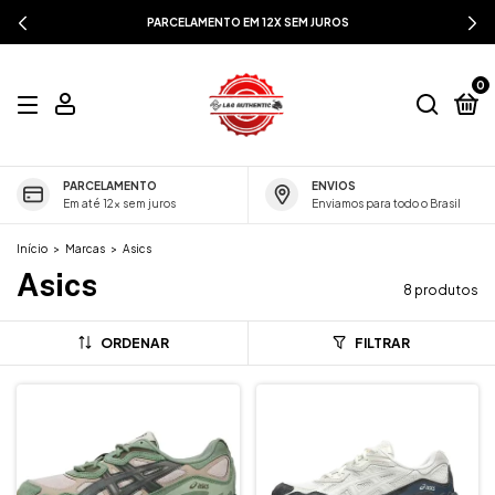
PARCELAMENTO EM 12X SEM JUROS
0
PARCELAMENTO
ENVIOS
Em até 12x sem juros
Enviamos para todo o Brasil
Início
>
Marcas
>
Asics
Asics
8 produtos
ORDENAR
FILTRAR