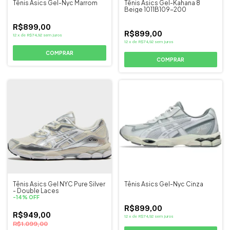
Tênis Asics Gel-Nyc Marrom
Tênis Asics Gel-Kahana 8
Beige 1011B109-200
R$899,00
R$899,00
12
x
de
R$74,92
sem juros
12
x
de
R$74,92
sem juros
COMPRAR
COMPRAR
Tênis Asics Gel NYC Pure Silver
Tênis Asics Gel-Nyc Cinza
- Double Laces
-
14
%
OFF
R$899,00
R$949,00
12
x
de
R$74,92
sem juros
R$1.099,00