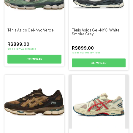
Tênis Asics Gel-Nyc Verde
Tênis Asics Gel-NYC 'White
Smoke Grey'
R$899,00
R$899,00
12
x
de
R$74,92
sem juros
12
x
de
R$74,92
sem juros
COMPRAR
COMPRAR