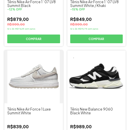
Tênis Nike Air Force 1 ‘ 07 LV8
Tênis Nike Air Force 1 ‘ 07 LV8
Summit Black
Summit White / Khaki
-
12
%
OFF
-
15
%
OFF
R$879,00
R$849,00
R$999,00
R$999,00
12
x
de
R$73,25
sem juros
12
x
de
R$70,75
sem juros
COMPRAR
COMPRAR
Tênis Nike Air Force 1 Luxe
Tênis New Balance 9060
Summit White
Black White
R$839,00
R$989,00