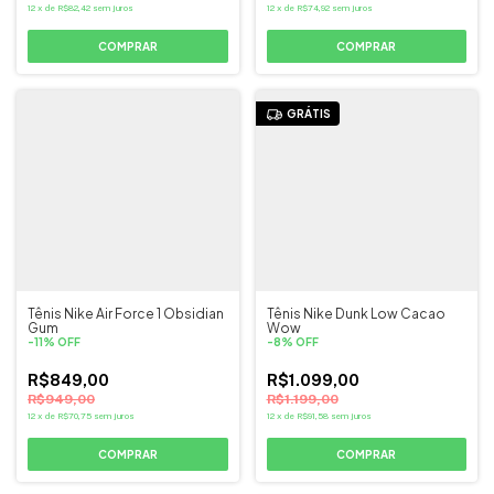
12
x
de
R$82,42
sem juros
12
x
de
R$74,92
sem juros
COMPRAR
COMPRAR
GRÁTIS
Tênis Nike Air Force 1 Obsidian
Tênis Nike Dunk Low Cacao
Gum
Wow
-
11
%
OFF
-
8
%
OFF
R$849,00
R$1.099,00
R$949,00
R$1.199,00
12
x
de
R$70,75
sem juros
12
x
de
R$91,58
sem juros
COMPRAR
COMPRAR