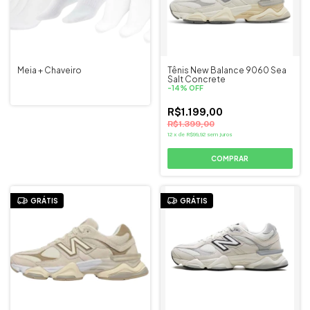
Meia + Chaveiro
Tênis New Balance 9060 Sea
Salt Concrete
-
14
%
OFF
R$1.199,00
R$1.399,00
12
x
de
R$99,92
sem juros
COMPRAR
GRÁTIS
GRÁTIS