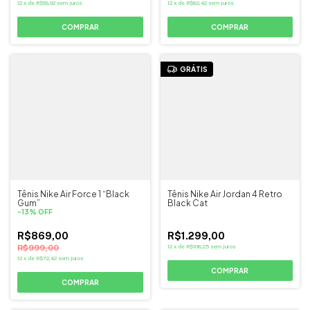
12
x
de
R$69,92
sem juros
12
x
de
R$82,42
sem juros
COMPRAR
COMPRAR
GRÁTIS
Tênis Nike Air Force 1 “Black
Tênis Nike Air Jordan 4 Retro
Gum”
Black Cat
-
13
%
OFF
R$869,00
R$1.299,00
R$999,00
12
x
de
R$108,25
sem juros
12
x
de
R$72,42
sem juros
COMPRAR
COMPRAR