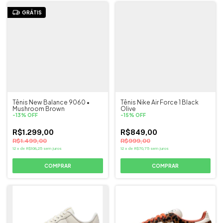
GRÁTIS
Tênis New Balance 9060 •
Tênis Nike Air Force 1 Black
Mushroom Brown
Olive
-
13
%
OFF
-
15
%
OFF
R$1.299,00
R$849,00
R$1.499,00
R$999,00
12
x
de
R$108,25
sem juros
12
x
de
R$70,75
sem juros
COMPRAR
COMPRAR