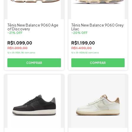
Tênis New Balance 9060 Age
Tênis New Balance 9060 Grey
of Discovery
Lilac
-
21
%
OFF
-
20
%
OFF
R$1.099,00
R$1.199,00
R$1.399,00
R$1.499,00
12
x
de
R$91,58
sem juros
12
x
de
R$99,92
sem juros
COMPRAR
COMPRAR