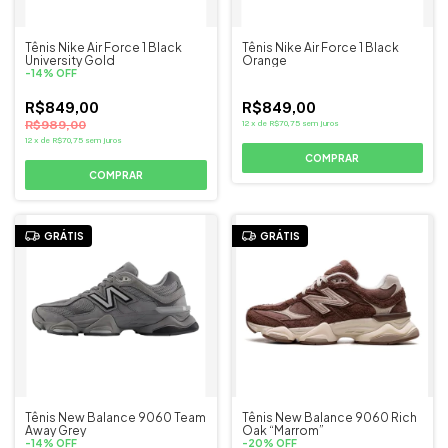
Tênis Nike Air Force 1 Black
Tênis Nike Air Force 1 Black
University Gold
Orange
-
14
%
OFF
R$849,00
R$849,00
R$989,00
12
x
de
R$70,75
sem juros
12
x
de
R$70,75
sem juros
COMPRAR
COMPRAR
GRÁTIS
GRÁTIS
Tênis New Balance 9060 Team
Tênis New Balance 9060 Rich
Away Grey
Oak “Marrom”
-
14
%
OFF
-
20
%
OFF