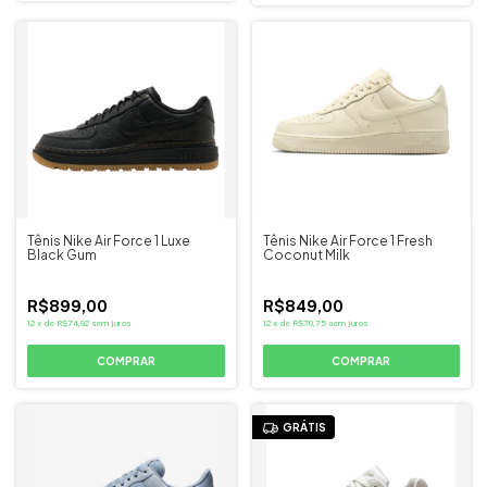
Tênis Nike Air Force 1 Luxe
Tênis Nike Air Force 1 Fresh
Black Gum
Coconut Milk
R$899,00
R$849,00
12
x
de
R$74,92
sem juros
12
x
de
R$70,75
sem juros
COMPRAR
COMPRAR
GRÁTIS