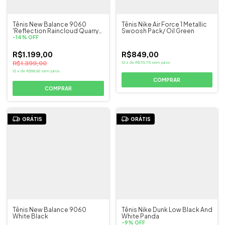
Tênis New Balance 9060
Tênis Nike Air Force 1 Metallic
'Reflection Raincloud Quarry
Swoosh Pack/ Oil Green
Blue'
-
14
%
OFF
R$1.199,00
R$849,00
R$1.399,00
12
x
de
R$70,75
sem juros
12
x
de
R$99,92
sem juros
COMPRAR
COMPRAR
GRÁTIS
GRÁTIS
Tênis New Balance 9060
Tênis Nike Dunk Low Black And
White Black
White Panda
-
9
%
OFF