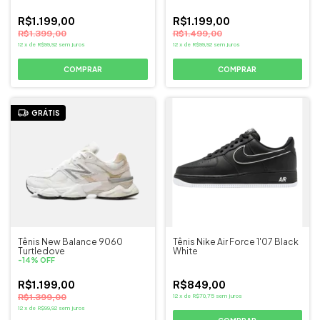
R$1.199,00
R$1.199,00
R$1.399,00
R$1.499,00
12
x
de
R$99,92
sem juros
12
x
de
R$99,92
sem juros
COMPRAR
COMPRAR
GRÁTIS
Tênis New Balance 9060
Tênis Nike Air Force 1'07 Black
Turtledove
White
-
14
%
OFF
R$1.199,00
R$849,00
R$1.399,00
12
x
de
R$70,75
sem juros
12
x
de
R$99,92
sem juros