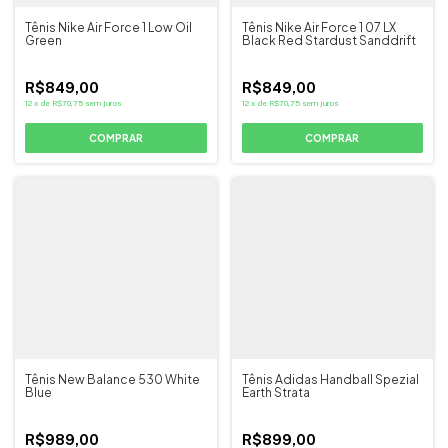
Tênis Nike Air Force 1 Low Oil
Tênis Nike Air Force 1 07 LX
Green
Black Red Stardust Sanddrift
R$849,00
R$849,00
12
x
de
R$70,75
sem juros
12
x
de
R$70,75
sem juros
COMPRAR
COMPRAR
Tênis New Balance 530 White
Tênis Adidas Handball Spezial
Blue
Earth Strata
R$989,00
R$899,00