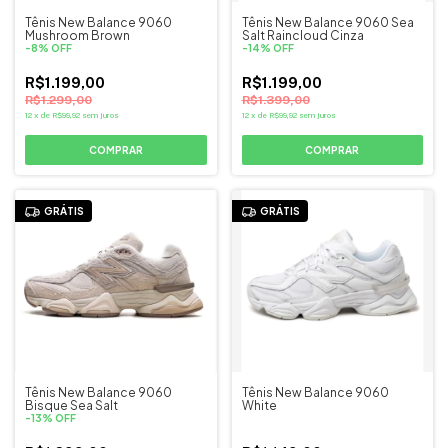
Tênis New Balance 9060
Tênis New Balance 9060 Sea
Mushroom Brown
Salt Raincloud Cinza
-
8
%
OFF
-
14
%
OFF
R$1.199,00
R$1.199,00
R$1.299,00
R$1.399,00
12
x
de
R$99,92
sem juros
12
x
de
R$99,92
sem juros
COMPRAR
COMPRAR
GRÁTIS
GRÁTIS
Tênis New Balance 9060
Tênis New Balance 9060
Bisque Sea Salt
White
-
13
%
OFF