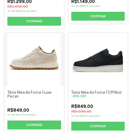
R$1.299,00
R$1.149,00
R$1.499,00
12
x
de
R$95,75
sem juros
12
x
de
R$108,25
sem juros
COMPRAR
COMPRAR
Tênis Nike Air Force 1 Luxe
Tenis Nike Air Force 1 Off Noir
Pecan
-
18
%
OFF
R$849,00
R$849,00
R$1.039,00
12
x
de
R$70,75
sem juros
12
x
de
R$70,75
sem juros
COMPRAR
COMPRAR