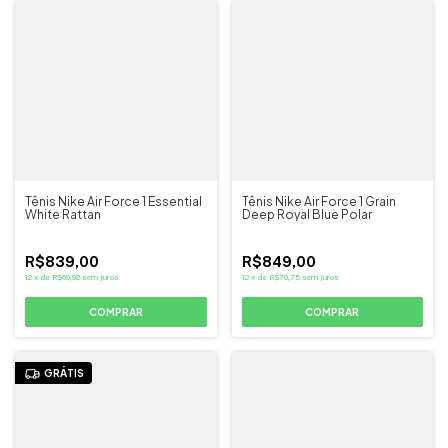
Tênis Nike Air Force 1 Essential
Tênis Nike Air Force 1 Grain
White Rattan
Deep Royal Blue Polar
R$839,00
R$849,00
12
x
de
R$69,92
sem juros
12
x
de
R$70,75
sem juros
COMPRAR
COMPRAR
GRÁTIS