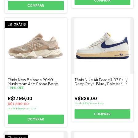
COMPRAR
COMPRAR
GRÁTIS
Tênis New Balance 9060
Tênis Nike Air Force 1 '07 Sail /
Mushroom Arid Stone Bege
Deep Royal Blue / Pale Vanilla
-
14
%
OFF
R$1.199,00
R$829,00
R$1.399,00
12
x
de
R$69,08
sem juros
12
x
de
R$99,92
sem juros
COMPRAR
COMPRAR