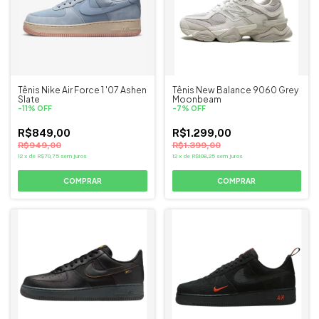
Tênis Nike Air Force 1 '07 Ashen
Tênis New Balance 9060 Grey
Slate
Moonbeam
-
11
%
OFF
-
7
%
OFF
R$849,00
R$1.299,00
R$949,00
R$1.399,00
12
x
de
R$70,75
sem juros
12
x
de
R$108,25
sem juros
COMPRAR
COMPRAR