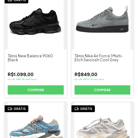
GRÁTIS
Tênis New Balance 9060
Tênis Nike Air Force 1 Multi-
Black
Etch Swoosh Cool Grey
R$1.099,00
R$849,00
12
x
de
R$91,58
sem juros
12
x
de
R$70,75
sem juros
COMPRAR
COMPRAR
GRÁTIS
GRÁTIS