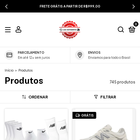
FRETE GRÁTIS A PARTIR DE R$999,00
0
PARCELAMENTO
ENVIOS
Em até 12x sem juros
Enviamos para todo o Brasil
Início
>
Produtos
Produtos
745 produtos
ORDENAR
FILTRAR
GRÁTIS