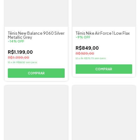
Tênis New Balance 9060 Silver
Tênis Nike Air Force 1 Low Flax
Metallic Grey
-
9
%
OFF
-
14
%
OFF
R$849,00
R$1.199,00
R$929,00
R$1.399,00
12
x
de
R$70,75
sem juros
12
x
de
R$99,92
sem juros
COMPRAR
COMPRAR