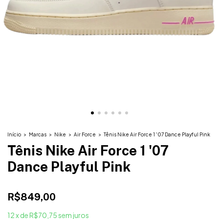
Início
>
Marcas
>
Nike
>
Air Force
>
Tênis Nike Air Force 1 '07 Dance Playful Pink
Tênis Nike Air Force 1 '07
Dance Playful Pink
R$849,00
12
x
de
R$70,75
sem juros