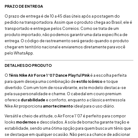
PRAZO DE ENTREGA
O prazo de entrega é de 10 a 45 dias úteis após a postagem do
pedido na transportadora. Assim que o produto chega ao Brasil, ele é
transportado e entregue pelos Correios. Como se trata de um
produto importado, não podemos garantir uma data específica de
entrega. O código de rastreamento será gerado quando o produto
chegar em território nacional e enviaremos diretamente para você
pelo WhatsApp.
DETALHES DO PRODUTO
O
Tênis Nike Air Force 1 '07 Dance Playful Pink
é a escolha perfeita
para quem deseja uma combinação de
estilo icônico
e toque
divertido. Com um tom de rosa vibrante, este modelo destaca-se
pela sua personalidade e charme. O cabedal em couro premium
oferece
durabilidade
e conforto, enquanto a clássica entressola
Nike Air proporciona
amortecimento
ideal para o uso diário.
Versátil e cheio de atitude, o Air Force 1 '07 é perfeito para compor
looks
modernos
e descolados. A sola de borracha garante tração e
estabilidade, sendo uma ótima opção para quem busca um tênis que
se destaque em qualquer ocasião. Não perca a chance de adicionar