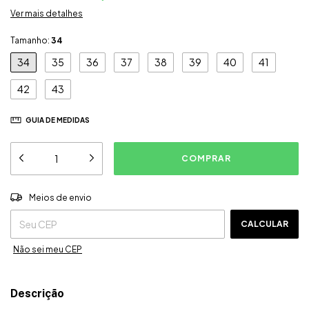
Ver mais detalhes
Tamanho:
34
34
35
36
37
38
39
40
41
42
43
GUIA DE MEDIDAS
ALTERAR CEP
Entregas para o CEP:
Meios de envio
CALCULAR
Não sei meu CEP
Descrição