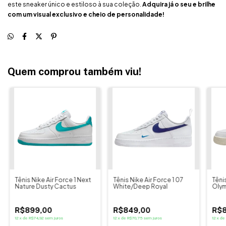
este sneaker único e estiloso à sua coleção.
Adquira já o seu e brilhe
com um visual exclusivo e cheio de personalidade!
Quem comprou também viu!
Tênis Nike Air Force 1 Next
Tênis Nike Air Force 1 07
Têni
Nature Dusty Cactus
White/Deep Royal
Oly
R$899,00
R$849,00
R$8
12
x
de
R$74,92
sem juros
12
x
de
R$70,75
sem juros
12
x
de