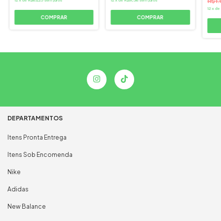
R$1.
12
x
de
COMPRAR
COMPRAR
DEPARTAMENTOS
Itens Pronta Entrega
Itens Sob Encomenda
Nike
Adidas
New Balance