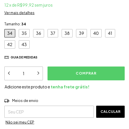
12
x
de
R$99,92
sem juros
Ver mais detalhes
Tamanho:
34
34
35
36
37
38
39
40
41
42
43
GUIA DE MEDIDAS
Adicione este produto e
tenha frete grátis!
ALTERAR CEP
Entregas para o CEP:
Meios de envio
CALCULAR
Não sei meu CEP