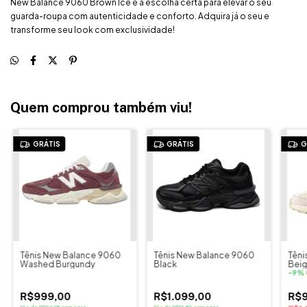
New Balance 9060 Brown Ice é a escolha certa para elevar o seu
guarda-roupa com autenticidade e conforto. Adquira já o seu e
transforme seu look com exclusividade!
Quem comprou também viu!
GRÁTIS
GRÁTIS
G
Tênis New Balance 9060
Tênis New Balance 9060
Têni
Washed Burgundy
Black
Beig
-
9
%
R$999,00
R$1.099,00
R$9
12
x
de
R$83,25
sem juros
12
x
de
R$91,58
sem juros