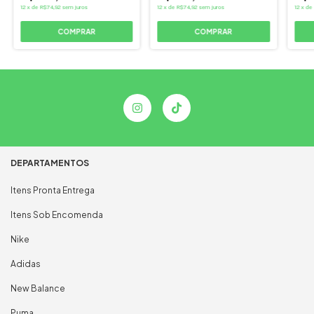
12
x
de
R$74,92
sem juros
12
x
de
R$74,92
sem juros
12
x
de
COMPRAR
COMPRAR
DEPARTAMENTOS
Itens Pronta Entrega
Itens Sob Encomenda
Nike
Adidas
New Balance
Puma