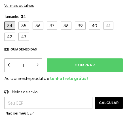
Ver mais detalhes
Tamanho:
34
34
35
36
37
38
39
40
41
42
43
GUIA DE MEDIDAS
Adicione este produto e
tenha frete grátis!
ALTERAR CEP
Entregas para o CEP:
Meios de envio
CALCULAR
Não sei meu CEP