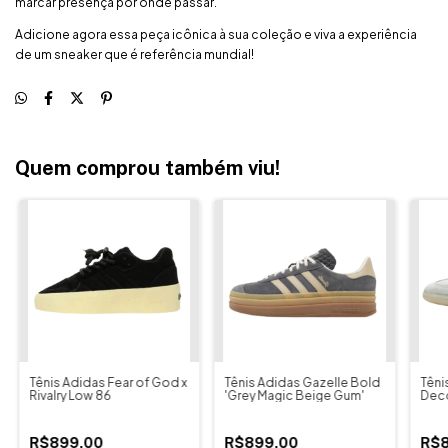
marcar presença por onde passar.
Adicione agora essa peça icônica à sua coleção e viva a experiência
de um sneaker que é referência mundial!
Quem comprou também viu!
Tênis Adidas Fear of God x
Tênis Adidas Gazelle Bold
Têni
Rivalry Low 86
'Grey Magic Beige Gum'
Dec
R$899,00
R$899,00
R$8