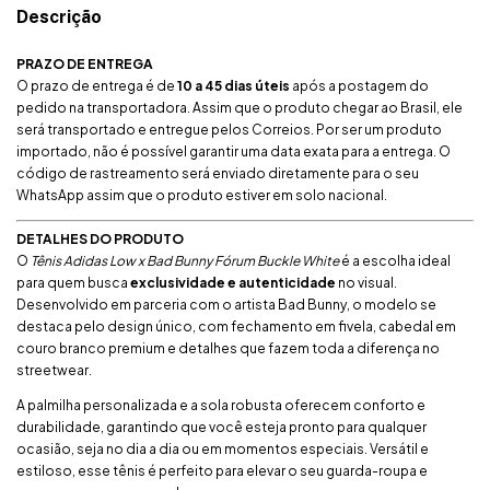
Descrição
PRAZO DE ENTREGA
O prazo de entrega é de
10 a 45 dias úteis
após a postagem do
pedido na transportadora. Assim que o produto chegar ao Brasil, ele
será transportado e entregue pelos Correios. Por ser um produto
importado, não é possível garantir uma data exata para a entrega. O
código de rastreamento será enviado diretamente para o seu
WhatsApp assim que o produto estiver em solo nacional.
DETALHES DO PRODUTO
O
Tênis Adidas Low x Bad Bunny Fórum Buckle White
é a escolha ideal
para quem busca
exclusividade e autenticidade
no visual.
Desenvolvido em parceria com o artista Bad Bunny, o modelo se
destaca pelo design único, com fechamento em fivela, cabedal em
couro branco premium e detalhes que fazem toda a diferença no
streetwear.
A palmilha personalizada e a sola robusta oferecem conforto e
durabilidade, garantindo que você esteja pronto para qualquer
ocasião, seja no dia a dia ou em momentos especiais. Versátil e
estiloso, esse tênis é perfeito para elevar o seu guarda-roupa e