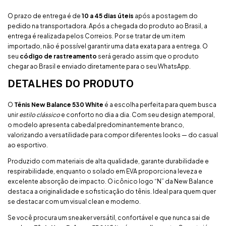
O prazo de entrega é de
10 a 45 dias úteis
após a postagem do
pedido na transportadora. Após a chegada do produto ao Brasil, a
entrega é realizada pelos Correios. Por se tratar de um item
importado, não é possível garantir uma data exata para a entrega. O
seu
código de rastreamento
será gerado assim que o produto
chegar ao Brasil e enviado diretamente para o seu WhatsApp.
DETALHES DO PRODUTO
O
Tênis New Balance 530 White
é a escolha perfeita para quem busca
unir
estilo clássico
e conforto no dia a dia. Com seu design atemporal,
o modelo apresenta cabedal predominantemente branco,
valorizando a versatilidade para compor diferentes looks — do casual
ao esportivo.
Produzido com materiais de alta qualidade, garante durabilidade e
respirabilidade, enquanto o solado em EVA proporciona leveza e
excelente absorção de impacto. O icônico logo “N” da New Balance
destaca a originalidade e sofisticação do tênis. Ideal para quem quer
se destacar com um visual clean e moderno.
Se você procura um sneaker versátil, confortável e que nunca sai de