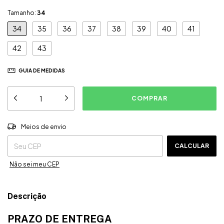
Tamanho:
34
34
35
36
37
38
39
40
41
42
43
GUIA DE MEDIDAS
ALTERAR CEP
Entregas para o CEP:
Meios de envio
CALCULAR
Não sei meu CEP
Descrição
PRAZO DE ENTREGA