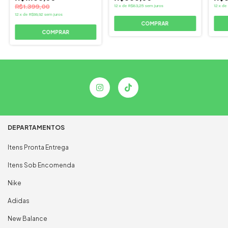
R$1.399,00
12
x
de
R$83,25
sem juros
12
x
de
12
x
de
R$99,92
sem juros
COMPRAR
COMPRAR
DEPARTAMENTOS
Itens Pronta Entrega
Itens Sob Encomenda
Nike
Adidas
New Balance