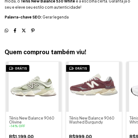
moda, o
Tênis New Balance 530 White
é a escolha certa. Garanta já o
seu e eleve seu estilo com autenticidade!
Palavra-chave SEO:
Gerar legenda
Quem comprou também viu!
GRÁTIS
GRÁTIS
Tênis New Balance 9060
Tênis New Balance 9060
Têni
Olivine
Washed Burgundy
White
-
14
%
OFF
R$1.199,00
R$999,00
R$9