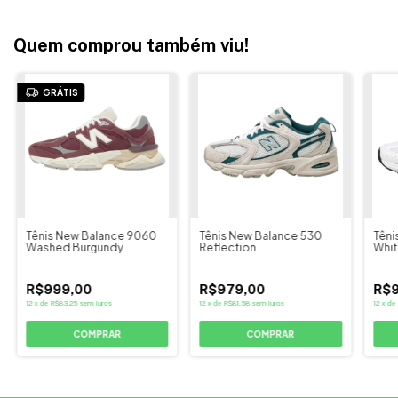
Quem comprou também viu!
GRÁTIS
Tênis New Balance 9060
Tênis New Balance 530
Têni
Washed Burgundy
Reflection
White
R$999,00
R$979,00
R$9
12
x
de
R$83,25
sem juros
12
x
de
R$81,58
sem juros
12
x
de
COMPRAR
COMPRAR