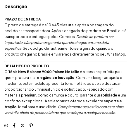
Descrição
PRAZO DE ENTREGA
O prazo de entrega é de 10 a 45 dias úteis após a postagem do
pedido na transportadora. Após a chegada do produto no Brasil, ele é
transportado e entregue pelos Correios.
Devido ao produto ser
importado, não podemos garantir que ele chegue em uma data
específica.
Seu código de rastreamento será gerado quando o
produto chegar no Brasil e enviaremos diretamente no seu WhatsApp.
DETALHES DO PRODUTO
O
Tênis New Balance 9060 Palace Metallic
é a escolha perfeita para
quem procura aliar
elegância e inovação
. Com um design arrojado e
moderno, este modelo apresenta tons metálicos que se destacam,
proporcionando um visual único e sofisticado. Fabricado com
materiais premium, como camurça e couro, garante
durabilidade
e um
conforto excepcional. A sola robusta oferece excelente
suporte e
tração
, ideal para o uso diário.
Complemente seu estilo com este tênis
versátil e cheio de personalidade que se adapta a qualquer ocasião.