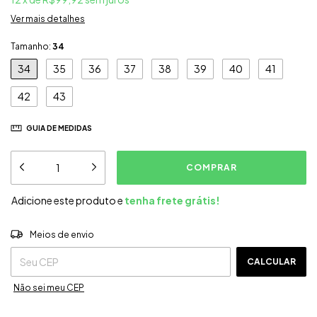
Ver mais detalhes
Tamanho:
34
34
35
36
37
38
39
40
41
42
43
GUIA DE MEDIDAS
Adicione este produto e
tenha frete grátis!
ALTERAR CEP
Entregas para o CEP:
Meios de envio
CALCULAR
Não sei meu CEP