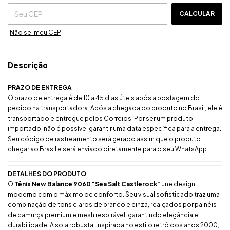
CALCULAR
Não sei meu CEP
Descrição
PRAZO DE ENTREGA
O prazo de entrega é de 10 a 45 dias úteis após a postagem do
pedido na transportadora. Após a chegada do produto no Brasil, ele é
transportado e entregue pelos Correios. Por ser um produto
importado, não é possível garantir uma data específica para a entrega.
Seu código de rastreamento será gerado assim que o produto
chegar ao Brasil e será enviado diretamente para o seu WhatsApp.
DETALHES DO PRODUTO
O
Tênis New Balance 9060 "Sea Salt Castlerock"
une design
moderno com o máximo de conforto. Seu visual sofisticado traz uma
combinação de tons claros de branco e cinza, realçados por painéis
de camurça premium e mesh respirável, garantindo elegância e
durabilidade. A sola robusta, inspirada no estilo retrô dos anos 2000,