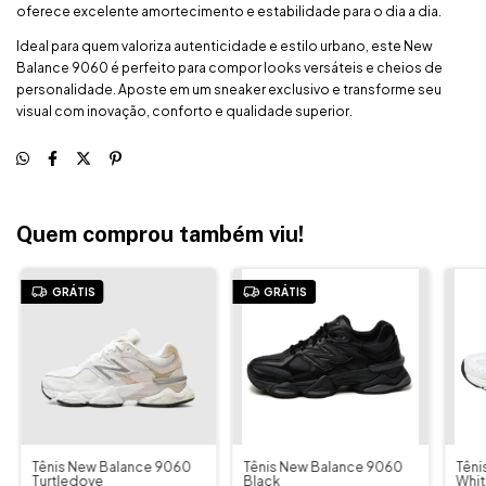
oferece excelente amortecimento e estabilidade para o dia a dia.
Ideal para quem valoriza autenticidade e estilo urbano, este New
Balance 9060 é perfeito para compor looks versáteis e cheios de
personalidade. Aposte em um sneaker exclusivo e transforme seu
visual com inovação, conforto e qualidade superior.
Quem comprou também viu!
GRÁTIS
GRÁTIS
Tênis New Balance 9060
Tênis New Balance 9060
Têni
Turtledove
Black
White