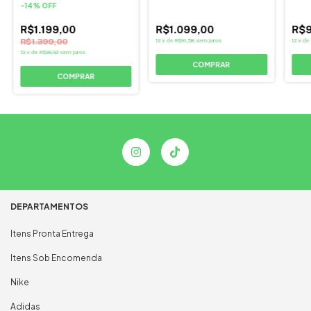
-
14
%
OFF
R$1.199,00
R$1.099,00
R$9
R$1.399,00
12
x
de
R$91,58
sem juros
12
x
de
12
x
de
R$99,92
sem juros
COMPRAR
COMPRAR
DEPARTAMENTOS
Itens Pronta Entrega
Itens Sob Encomenda
Nike
Adidas