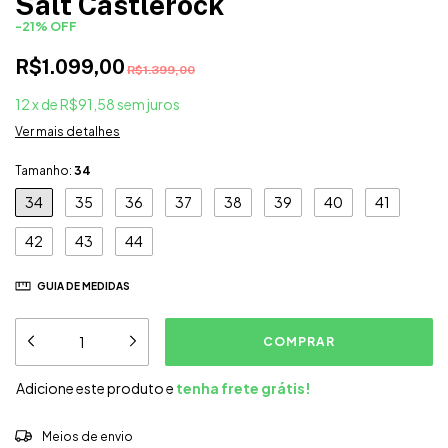
Salt Castlerock
-
21
%
OFF
R$1.099,00
R$1.399,00
12
x
de
R$91,58
sem juros
Ver mais detalhes
Tamanho:
34
34
35
36
37
38
39
40
41
42
43
44
GUIA DE MEDIDAS
Adicione este produto e
tenha frete grátis!
ALTERAR CEP
Entregas para o CEP:
Meios de envio