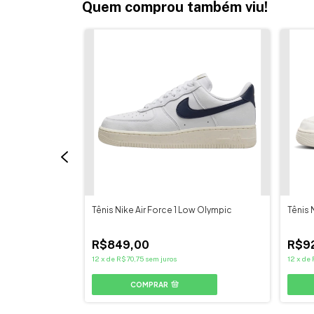
Quem comprou também viu!
Lv8
Tênis Nike Air Force 1 Low Olympic
Tênis 
R$849,00
R$9
12
x
de
R$70,75
sem juros
12
x
de
COMPRAR