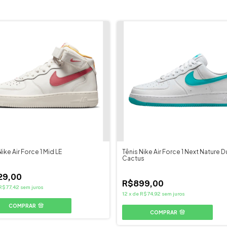
Nike Air Force 1 Mid LE
Tênis Nike Air Force 1 Next Nature D
Cactus
29,00
R$899,00
R$77,42
sem juros
12
x
de
R$74,92
sem juros
COMPRAR
COMPRAR