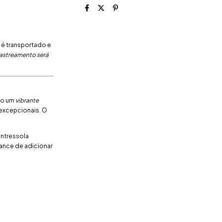
 é transportado e
rastreamento será
do um
vibrante
 excepcionais. O
entressola
ance de adicionar