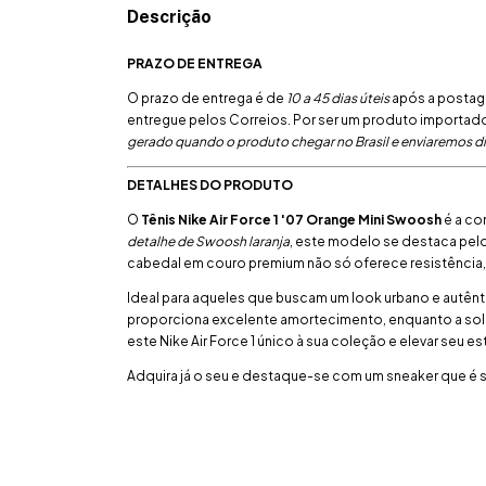
Descrição
PRAZO DE ENTREGA
O prazo de entrega é de
10 a 45 dias úteis
após a postage
entregue pelos Correios. Por ser um produto importado
gerado quando o produto chegar no Brasil e enviaremos 
DETALHES DO PRODUTO
O
Tênis Nike Air Force 1 '07 Orange Mini Swoosh
é a co
detalhe de Swoosh laranja
, este modelo se destaca pelo
cabedal em couro premium não só oferece resistência,
Ideal para aqueles que buscam um look urbano e autênti
proporciona excelente amortecimento, enquanto a sola
este Nike Air Force 1 único à sua coleção e elevar seu es
Adquira já o seu e destaque-se com um sneaker que é 