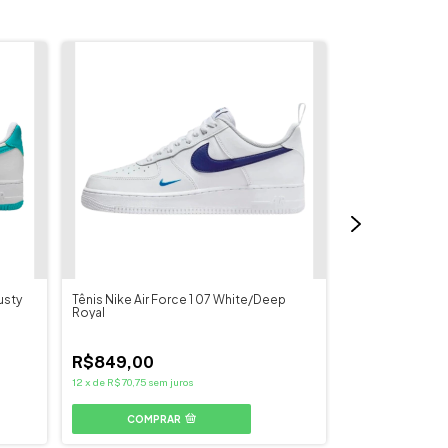
usty
Tênis Nike Air Force 1 07 White/Deep
Tênis Nike Air F
Royal
Gym Red
R$849,00
R$879,00
12
x
de
R$70,75
sem juros
12
x
de
R$73,25
sem
COMPRAR
COMPR