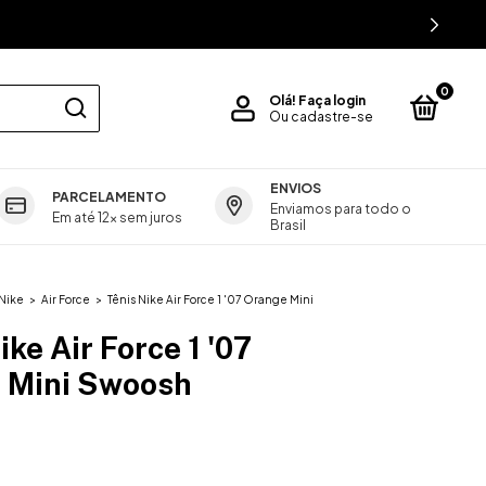
0
Olá!
Faça login
Ou cadastre-se
ENVIOS
PARCELAMENTO
ics
GUIA DE MEDIDAS
Enviamos para todo o
Em até 12x sem juros
Brasil
Nike
>
Air Force
>
Tênis Nike Air Force 1 '07 Orange Mini
ike Air Force 1 '07
 Mini Swoosh