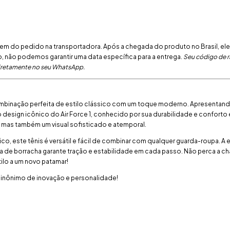
m do pedido na transportadora. Após a chegada do produto no Brasil, ele
, não podemos garantir uma data específica para a entrega.
Seu código de 
diretamente no seu WhatsApp.
mbinação perfeita de estilo clássico com um toque moderno. Apresentan
 design icônico do Air Force 1, conhecido por sua durabilidade e conforto
 mas também um visual sofisticado e atemporal.
co, este tênis é versátil e fácil de combinar com qualquer guarda-roupa. A 
 de borracha garante tração e estabilidade em cada passo. Não perca a ch
tilo a um novo patamar!
sinônimo de inovação e personalidade!