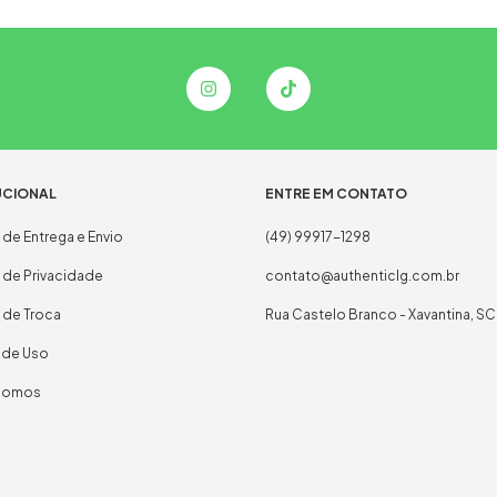
UCIONAL
ENTRE EM CONTATO
a de Entrega e Envio
(49) 99917-1298
a de Privacidade
contato@authenticlg.com.br
a de Troca
Rua Castelo Branco - Xavantina, SC
 de Uso
Somos