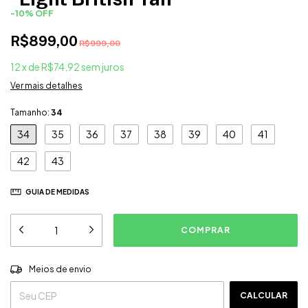
-
10
%
OFF
R$899,00
R$999,00
12
x
de
R$74,92
sem juros
Ver mais detalhes
Tamanho:
34
34
35
36
37
38
39
40
41
42
43
GUIA DE MEDIDAS
ALTERAR CEP
Entregas para o CEP:
Meios de envio
CALCULAR