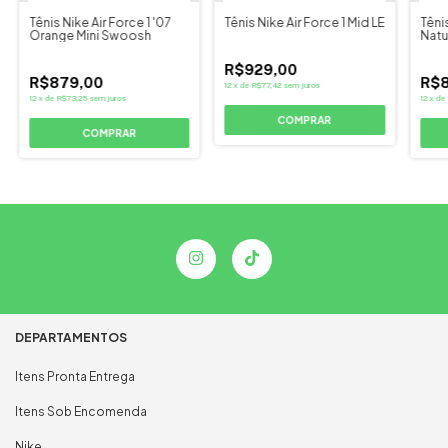
Tênis Nike Air Force 1 '07
Tênis Nike Air Force 1 Mid LE
Têni
Orange Mini Swoosh
Natu
R$929,00
R$879,00
R$8
12
x
de
R$77,42
sem juros
12
x
de
R$73,25
sem juros
12
x
de
COMPRAR
COMPRAR
DEPARTAMENTOS
Itens Pronta Entrega
Itens Sob Encomenda
Nike