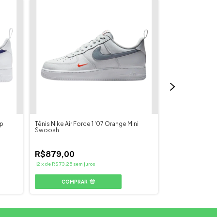
ep
Tênis Nike Air Force 1 '07 Orange Mini
Tênis Nike Air Fo
Swoosh
R$929,00
R$879,00
12
x
de
R$77,42
sem
12
x
de
R$73,25
sem juros
COMPR
COMPRAR