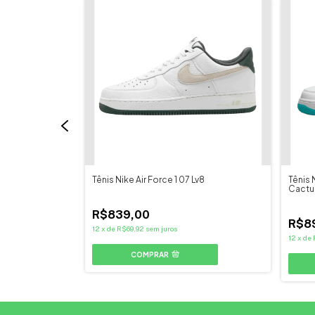
w Olympic
Tênis Nike Air Force 1 07 Lv8
Tênis 
Cactu
R$839,00
R$8
12
x
de
R$69,92
sem juros
12
x
de
COMPRAR