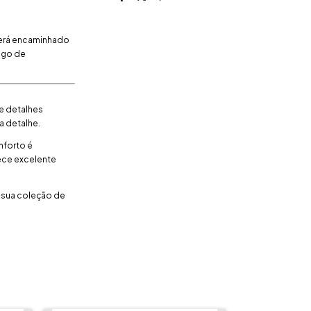
será encaminhado
digo de
e detalhes
a detalhe.
nforto é
rece excelente
r sua coleção de