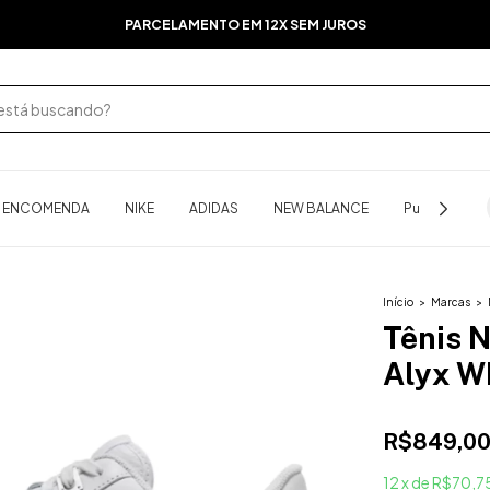
PARCELAMENTO EM 12X SEM JUROS
B ENCOMENDA
NIKE
ADIDAS
NEW BALANCE
Puma
As
Início
>
Marcas
>
Tênis N
Alyx W
R$849,0
12
x
de
R$70,7