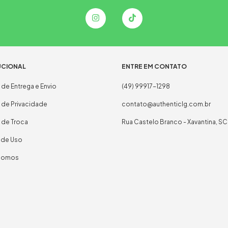
UCIONAL
ENTRE EM CONTATO
a de Entrega e Envio
(49) 99917-1298
a de Privacidade
contato@authenticlg.com.br
a de Troca
Rua Castelo Branco - Xavantina, SC
 de Uso
Somos