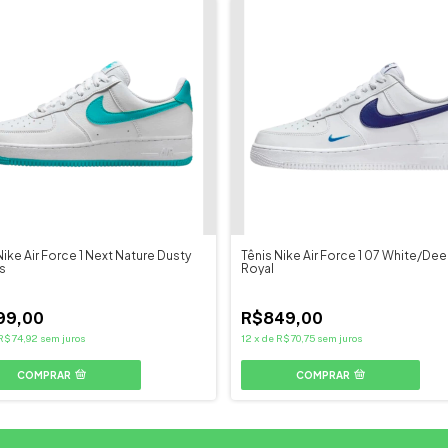
Nike Air Force 1 Next Nature Dusty
Tênis Nike Air Force 1 07 White/De
s
Royal
99,00
R$849,00
R$74,92
sem juros
12
x
de
R$70,75
sem juros
COMPRAR
COMPRAR