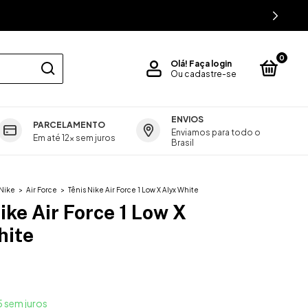
0
Olá!
Faça login
Ou cadastre-se
ENVIOS
PARCELAMENTO
ics
GUIA DE MEDIDAS
Enviamos para todo o
Em até 12x sem juros
Brasil
Nike
>
Air Force
>
Tênis Nike Air Force 1 Low X Alyx White
ike Air Force 1 Low X
hite
0
5
sem juros