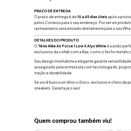
PRAZO DE ENTREGA
O prazo de entrega é de
10 a 45 dias úteis
após a posta
pelos Correios para o seu endereço. Por ser um produt
rastreamento será enviado diretamente para o seu What
DETALHES DO PRODUTO
O
Tênis Nike Air Force 1 Low X Alyx White
é a união per
exclusivos da collab com a Alyx, como o fecho metálico
Seu design minimalista e elegante garante versatilida
assegurado pela entressola com tecnologia Air, propor
tração e durabilidade.
Se você busca um tênis icônico, exclusivo e cheio de per
sneakers. Garanta já o seu!
Quem comprou também viu!