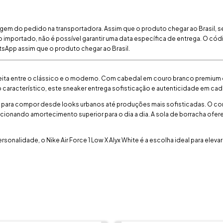
gem do pedido na transportadora. Assim que o produto chegar ao Brasil, 
o importado, não é possível garantir uma data específica de entrega. O có
sApp assim que o produto chegar ao Brasil.
feita entre o clássico e o moderno. Com cabedal em couro branco premium 
 característico, este sneaker entrega sofisticação e autenticidade em cad
de para compor desde looks urbanos até produções mais sofisticadas. O co
cionando amortecimento superior para o dia a dia. A sola de borracha ofe
sonalidade, o Nike Air Force 1 Low X Alyx White é a escolha ideal para eleva