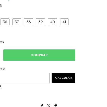
es
36
37
38
39
40
41
DAS
ALTERAR CEP
CEP:
nvio
CALCULAR
P